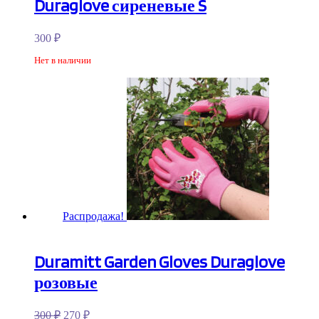
Duraglove сиреневые S
300
₽
Нет в наличии
Распродажа!
Duramitt Garden Gloves Duraglove
розовые
300
₽
270
₽