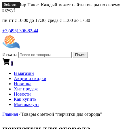
Новый Мир Плюс. Каждый может найти товары по своему
Sold out!
Sold out!
Sold out!
Sold out!
вкусу!
пн-пт с 10:00 до 17:30, среда с 11:00 до 17:30
+7 (495) 306-82-44
Искать:
Поиск
0
В магазин
Акции и скидки
Новинка
Хит продаж
Новости
Как купить
Мой аккаунт
Главная
/
Товары с меткой “перчатки для огорода”
перчатки для огорода