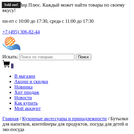
Новый Мир Плюс. Каждый может найти товары по своему
Sold out!
Sold out!
Sold out!
Sold out!
Sold out!
Sold out!
Sold out!
Sold out!
Sold out!
Sold out!
Sold out!
Sold out!
Sold out!
Sold out!
вкусу!
пн-пт с 10:00 до 17:30, среда с 11:00 до 17:30
+7 (495) 306-82-44
Искать:
Поиск
0
В магазин
Акции и скидки
Новинка
Хит продаж
Новости
Как купить
Мой аккаунт
Главная
/
Кухонные аксессуары и принадлежности
/
Бутылки
для напитков, контейнеры для продуктов, посуда для детей и
эко-посуда