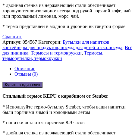
* двойная стенка из нержавеющей стали обеспечивает
хорошую теплоизоляцию: всегда под рукой горячий кофе, чай
или прохладный лимонад, морс, чай.
* термо представлен в модной и удобной вытянутой форме
Сравнить
Артикул:
054567
Категории:
Бутылки для напитков,
контейнеры для продуктов, посуда для детей и эко-посуда
,
Всё
для пикника
,
Термосы и термокружки
,
Термосы,
термобутылки, термокружки
Описание
Отзывы (0)
Купить в один клик
Стильный термос
KEPU
с карабином от Steuber
* Используйте термо-бутылку Steuber, чтобы ваши напитки
были горячими зимой и холодными летом
* напитки остаются горячими 8-9 часов
* двойная стенка из нержавеющей стали обеспечивает