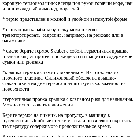
хорошую теплоизоляцию: всегда под рукой горячий кофе, чай
или прохладный лимонад, морс, чай.
* термо представлен в модной и удобной вытянутой форме
* с помощью карабина бутылку можно легко
транспортировать, закрепив, например, на рюкзаке или в
багажнике
* смело берите термос Steuber с собой, герметичная крышка
предотвращает протекание жидкостей и защитит содержимое
сумки или рюкзака
*крышка термоса служит стаканчиком. Изготовлена из
прочного пластика. Силиконовый ободок на крышке-
стаканчике и на дне термоса препятствует скольжению по
поверхности.
*герметичная пробка-крышка с клапаном push для наливания.
Можно использовать в движении.
Берите термос на пикник, на прогулку, в машину, в
путешествие. Двойные стенки из стали позволяют сохранять
температуру содержимого продолжительное время.
Колба и корпус из стали. Дно и крышка имеют силиконовый