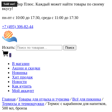
Новый Мир Плюс. Каждый может найти товары по своему
Sold out!
Sold out!
Sold out!
Sold out!
Sold out!
вкусу!
пн-пт с 10:00 до 17:30, среда с 11:00 до 17:30
+7 (495) 306-82-44
Искать:
Поиск
0
В магазин
Акции и скидки
Новинка
Хит продаж
Новости
Как купить
Мой аккаунт
Главная
/
Товары для отдыха и туризма
/
Всё для пикника
/
Термосы и термокружки
/
Термос с карабином для напитков,
500 мл, бронза