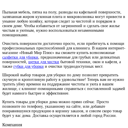
Пыльная мебель, пятна на полу, разводы на кафельной поверхности,
заляпанная жиром кухонная плита и микроволновка могут привести в
уныние любую хозяйку, которая следит за чистотой и порядком в
своем доме. Чтобы избавиться от загрязнений и сделать свое жилье
чистым и уютным, нужно воспользоваться незаменимыми
помощниками.
Очистить поверхности достаточно просто, если прибегнуть к помощи
профессиональных приспособлений для клининга. В нашем интернет-
магазине «Новый Мир Плюс» вы сможете купить всевозможные
салфетки для уборки
, предназначенные для грубых или деликатных
поверхностей,
щетки для чистки
бытовой техники, окон и кафеля, а
также
губки для уборки
и очистки труднодоступных мест.
Широкий выбор товаров для уборки по дому позволит превратить
скучную и кропотливую работу в удовольствие! Теперь вам не нужно
тратить уйму времени на поддержание чистоты и уюта в вашем
жилище, с клининг-помощниками справиться с поставленной задачей
будет намного быстрее и эффективнее.
Купить товары для уборки дома можно прямо сейчас. Просто
позвоните по телефону, указанному на сайте, или добавьте
понравившуюся продукцию в корзину заказов, и совсем скоро товар
будет у вас дома. Доставка осуществляется в любой город России.
Компания