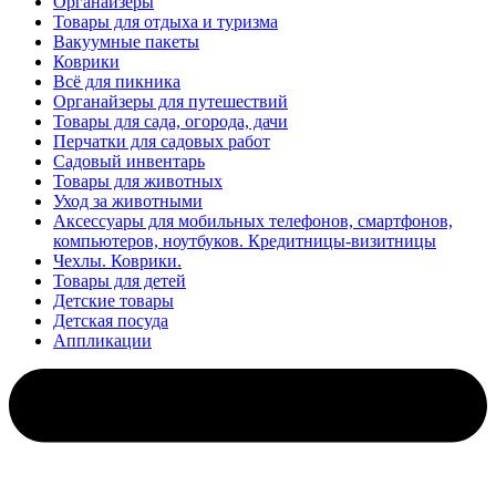
Органайзеры
Товары для отдыха и туризма
Вакуумные пакеты
Коврики
Всё для пикника
Органайзеры для путешествий
Товары для сада, огорода, дачи
Перчатки для садовых работ
Садовый инвентарь
Товары для животных
Уход за животными
Аксессуары для мобильных телефонов, смартфонов,
компьютеров, ноутбуков. Кредитницы-визитницы
Чехлы. Коврики.
Товары для детей
Детские товары
Детская посуда
Аппликации