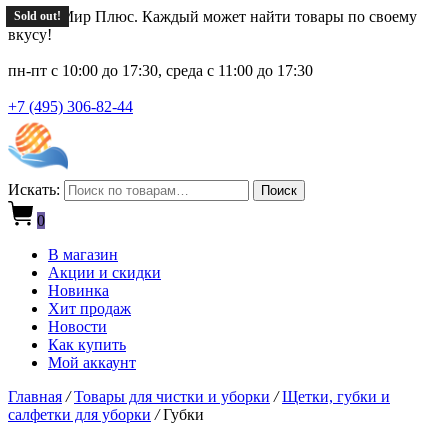
Новый Мир Плюс. Каждый может найти товары по своему
Sold out!
Sold out!
Sold out!
Sold out!
Sold out!
вкусу!
пн-пт с 10:00 до 17:30, среда с 11:00 до 17:30
+7 (495) 306-82-44
Искать:
Поиск
0
В магазин
Акции и скидки
Новинка
Хит продаж
Новости
Как купить
Мой аккаунт
Главная
/
Товары для чистки и уборки
/
Щетки, губки и
салфетки для уборки
/
Губки