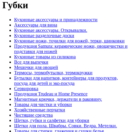
Губки
Кухонные аксессуары и принадлежности
Аксессуары для вина
Кухонные аксессуары. Открывалки.
Кухонные разделочные доски
Кухонные ножи, точилки для ножей, терки, шинковки
Продукция Samura: керамические ножи, овощечистки и
подставки для ножей
Кухонные товары из силикона
Все для выпечки
Мешочки для овощей
Термосы, термобутылки, термокружки
Бутылки для напитков, контейнеры для продуктов,
посуда для детей и эко-посуда
Сервировка
Продукция Trudeau и Home Presence
Магнитные крючки, держатели в раковину.
Товары для чистки и уборки
Хозяйственные перчатки
Чистящие средства
Щетки, губки и салфетки для уборки
Щетки для пола. Швабры. Совки. Ведра. Метелки.
Товары для стирки, глажения и сушки белья