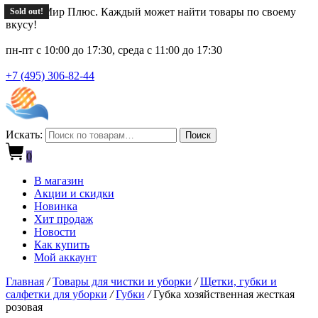
Новый Мир Плюс. Каждый может найти товары по своему
Sold out!
Sold out!
Sold out!
Sold out!
вкусу!
пн-пт с 10:00 до 17:30, среда с 11:00 до 17:30
+7 (495) 306-82-44
Искать:
Поиск
0
В магазин
Акции и скидки
Новинка
Хит продаж
Новости
Как купить
Мой аккаунт
Главная
/
Товары для чистки и уборки
/
Щетки, губки и
салфетки для уборки
/
Губки
/
Губка хозяйственная жесткая
розовая