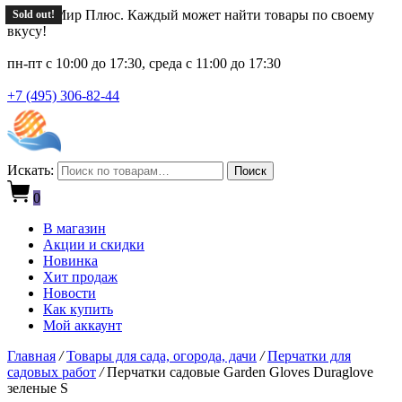
Новый Мир Плюс. Каждый может найти товары по своему
Sold out!
Sold out!
вкусу!
пн-пт с 10:00 до 17:30, среда с 11:00 до 17:30
+7 (495) 306-82-44
Искать:
Поиск
0
В магазин
Акции и скидки
Новинка
Хит продаж
Новости
Как купить
Мой аккаунт
Главная
/
Товары для сада, огорода, дачи
/
Перчатки для
садовых работ
/
Перчатки садовые Garden Gloves Duraglove
зеленые S