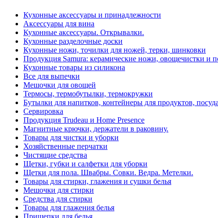
Кухонные аксессуары и принадлежности
Аксессуары для вина
Кухонные аксессуары. Открывалки.
Кухонные разделочные доски
Кухонные ножи, точилки для ножей, терки, шинковки
Продукция Samura: керамические ножи, овощечистки и п
Кухонные товары из силикона
Все для выпечки
Мешочки для овощей
Термосы, термобутылки, термокружки
Бутылки для напитков, контейнеры для продуктов, посуда
Сервировка
Продукция Trudeau и Home Presence
Магнитные крючки, держатели в раковину.
Товары для чистки и уборки
Хозяйственные перчатки
Чистящие средства
Щетки, губки и салфетки для уборки
Щетки для пола. Швабры. Совки. Ведра. Метелки.
Товары для стирки, глажения и сушки белья
Мешочки для стирки
Средства для стирки
Товары для глажения белья
Прищепки для белья