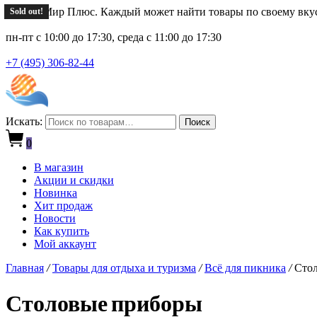
Новый Мир Плюс. Каждый может найти товары по своему вку
Sold out!
Sold out!
пн-пт с 10:00 до 17:30, среда с 11:00 до 17:30
+7 (495) 306-82-44
Искать:
Поиск
0
В магазин
Акции и скидки
Новинка
Хит продаж
Новости
Как купить
Мой аккаунт
Главная
/
Товары для отдыха и туризма
/
Всё для пикника
/
Стол
Столовые приборы