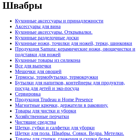
Швабры
Кухонные аксессуары и принадлежности
Аксессуары для вина
Кухонные аксессуары. Открывалки.
Кухонные разделочные доски
Кухонные ножи, точилки для ножей, терки, шинковки
Продукция Samura: керамические ножи, овощечистки и
подставки для ножей
Кухонные товары из силикона
Все для выпечки
Мешочки для овощей
Термосы, термобутылки, термокружки
Бутылки для напитков, контейнеры для продуктов,
посуда для детей и эко-посуда
Сервировка
Продукция Trudeau и Home Presence
Магнитные крючки, держатели в раковину.
Товары для чистки и уборки
Хозяйственные перчатки
Чистящие средства
Щетки, губки и салфетки для уборки
Щетки для пола. Швабры. Совки. Ведра. Метелки.
Товары для стирки, глажения и сушки белья