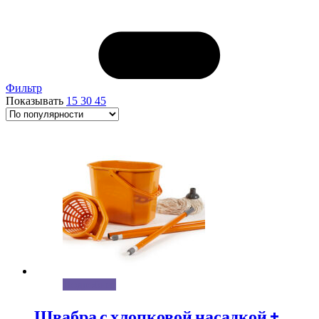
Фильтр
Показывать
15
30
45
Подробнее
Швабра с хлопковой насадкой +