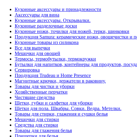
Кухонные аксессуары и принадлежности
Аксессуары для вина
Кухонные аксессуары. Открывалки.
Кухонные разделочные доски
Кухонные ножи, точилки для ножей, терки, шинковки
Продукция Samura: керамические ножи, овощечистки и п
Кухонные товары из силикона
Все для выпечки
Мешочки для овощей
Термосы, термобутылки, термокружки
Бутылки для напитков, контейнеры для продуктов, посуда
Сервировка
Продукция Trudeau и Home Presence
Магнитные крючки, держатели в раковину.
Товары для чистки и уборки
Хозяйственные перчатки
Чистящие средства
Щетки, губки и салфетки для уборки
Щетки для пола. Швабры. Совки. Ведра. Метелки.
Товары для стирки, глажения и сушки белья
Мешочки для стирки
Средства для стирки
Товары для глажения белья
Прищепки для белья