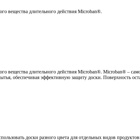
ого вещества длительного действия Microban®.
ого вещества длительного действия Microban®. Microban® – сам
е мытья, обеспечивая эффективную защиту доски. Поверхность ос
льзовать доски разного цвета для отдельных видов продуктов: д