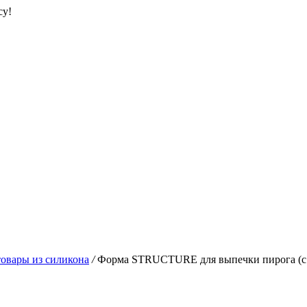
су!
овары из силикона
/
Форма STRUCTURE для выпечки пирога (с л