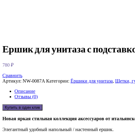
Ершик для унитаза с подставко
780
₽
Сравнить
Артикул:
NW-0087A
Категории:
Ёршики для унитаза
,
Щетки, г
Описание
Отзывы (0)
Купить в один клик
Новая яркая стильная коллекция аксессуаров от итальянс
Элегантный удобный напольный / настенный ершик.