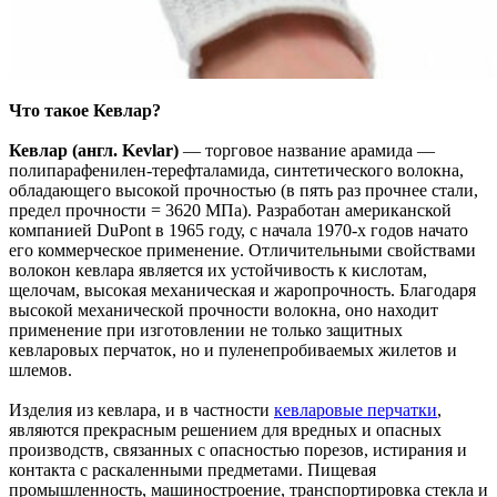
Что такое Кевлар?
Кевлар (англ. Kevlar)
— торговое название арамида —
полипарафенилен-терефталамида, синтетического волокна,
обладающего высокой прочностью (в пять раз прочнее стали,
предел прочности = 3620 МПа). Разработан американской
компанией DuPont в 1965 году, с начала 1970-x годов начато
его коммерческое применение. Отличительными свойствами
волокон кевлара является их устойчивость к кислотам,
щелочам, высокая механическая и жаропрочность. Благодаря
высокой механической прочности волокна, оно находит
применение при изготовлении не только защитных
кевларовых перчаток, но и пуленепробиваемых жилетов и
шлемов.
Изделия из кевлара, и в частности
кевларовые перчатки
,
являются прекрасным решением для вредных и опасных
производств, связанных с опасностью порезов, истирания и
контакта с раскаленными предметами. Пищевая
промышленность, машиностроение, транспортировка стекла и