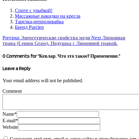
Спите с улыбкой!
Массажные накидки на кресла
Тарелка-непроливайка
Бренд Purclen
Previous
Энергетические свойства меди
Next
Лимонная
трава (Lemon Grass). Подушка с Лимонной травой.
0 Comments for “Кевлар. Что это такое? Применение.”
Leave a Reply
Your email address will not be published.
Comment
Name
*
E-mail
*
Website
Сохранить моё имя, email и адрес сайта в этом браузере для