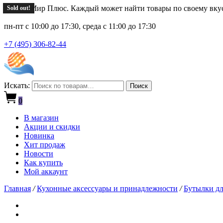
Новый Мир Плюс. Каждый может найти товары по своему вку
Sold out!
Sold out!
Sold out!
Sold out!
Sold out!
пн-пт с 10:00 до 17:30, среда с 11:00 до 17:30
+7 (495) 306-82-44
Искать:
Поиск
0
В магазин
Акции и скидки
Новинка
Хит продаж
Новости
Как купить
Мой аккаунт
Главная
/
Кухонные аксессуары и принадлежности
/
Бутылки дл