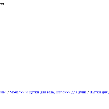
су!
нны.
/
Мочалки и щетки для тела, шапочки для душа
/
Щётки для