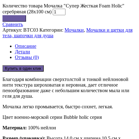
Количество товара Мочалка "Супер Жесткая Foam Holic"
серебряная (28х100 см)
В корзину
Сравнить
Артикул:
BTC03
Категории:
Мочалки
,
Мочалки и щетки для
тела, шапочки для душа
Описание
Детали
Отзывы (0)
Купить в один клик
Благодаря комбинации сверхтолстой и тонкой нейлоновой
нити текстура шероховатая и неровная, дает отличное
пенообразование даже с небольшим количеством мыла или
геля для душа.
Мочалка легко промывается, быстро сохнет, легкая.
Цвет военно-морской серии Bubble holic серия
Материал:
100% нейлон
Размер (упаковка):
Высота 14,0 см x ширина 10,5 см x