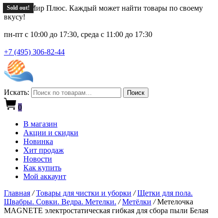
Новый Мир Плюс. Каждый может найти товары по своему
Sold out!
Sold out!
Sold out!
вкусу!
пн-пт с 10:00 до 17:30, среда с 11:00 до 17:30
+7 (495) 306-82-44
Искать:
Поиск
0
В магазин
Акции и скидки
Новинка
Хит продаж
Новости
Как купить
Мой аккаунт
Главная
/
Товары для чистки и уборки
/
Щетки для пола.
Швабры. Совки. Ведра. Метелки.
/
Метёлки
/
Метелочка
MAGNETE электростатическая гибкая для сбора пыли Белая