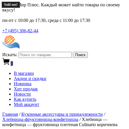
Новый Мир Плюс. Каждый может найти товары по своему
Sold out!
Sold out!
Sold out!
Sold out!
Sold out!
вкусу!
пн-пт с 10:00 до 17:30, среда с 11:00 до 17:30
+7 (495) 306-82-44
Искать:
Поиск
0
В магазин
Акции и скидки
Новинка
Хит продаж
Новости
Как купить
Мой аккаунт
Главная
/
Кухонные аксессуары и принадлежности
/
Хлебницы-фруктовницы-конфетницы
/
Хлебница —
конфетница — фруктовница плетеная Culinario коричнева