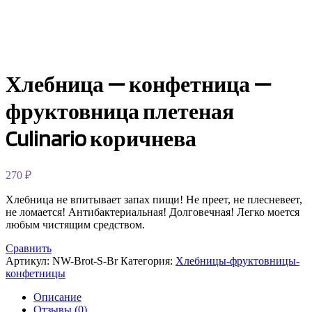
Хлебница — конфетница —
фруктовница плетеная
Culinario коричнева
270
₽
Хлебница не впитывает запах пищи! Не преет, не плесневеет,
не ломается! Антибактериальная! Долговечная! Легко моется
любым чистящим средством.
Сравнить
Артикул:
NW-Brot-S-Br
Категория:
Хлебницы-фруктовницы-
конфетницы
Описание
Отзывы (0)