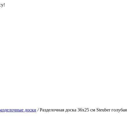
су!
азделочные доски
/
Разделочная доска 36х25 см Steuber голубая